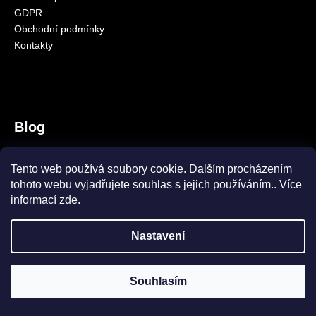
GDPR
a
Obchodní podmínky
j
Kontakty
í
t
?
Blog
SquatCarp samozřejmě máme!
HLEDAT
Tento web používá soubory cookie. Dalším procházením
9.10.2023
tohoto webu vyjadřujete souhlas s jejich používáním.. Více
Amino Pelety CS
informací
zde
.
8.10.2023
Nastavení
Vytvořil Shoptet
Copyright 2026
CARPSEASON
. Všechna práva vyhrazena.
Souhlasím