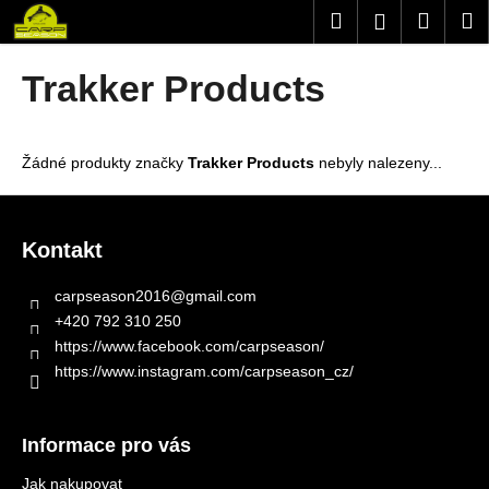
K
Přejít
Hledat
Nákup
M
Přihlášení
na
o
obsah
Zpět
Zpět
košík
š
Trakker Products
í
C
k
o
Žádné produkty značky
Trakker Products
nebyly nalezeny...
p
o
Z
t
á
Kontakt
ř
p
e
a
carpseason2016
@
gmail.com
b
t
+420 792 310 250
u
í
https://www.facebook.com/carpseason/
j
https://www.instagram.com/carpseason_cz/
e
t
Informace pro vás
e
n
Jak nakupovat