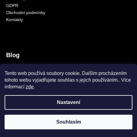
GDPR
a
Obchodní podmínky
j
Kontakty
í
t
?
Blog
SquatCarp samozřejmě máme!
HLEDAT
Tento web používá soubory cookie. Dalším procházením
9.10.2023
tohoto webu vyjadřujete souhlas s jejich používáním.. Více
Amino Pelety CS
informací
zde
.
8.10.2023
Nastavení
Vytvořil Shoptet
Copyright 2026
CARPSEASON
. Všechna práva vyhrazena.
Souhlasím