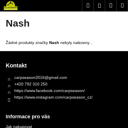
K
Přejít
Hledat
Nákup
M
Přihlášení
na
o
obsah
Zpět
Zpět
košík
š
Nash
í
C
k
o
Žádné produkty značky
Nash
nebyly nalezeny...
p
o
Z
t
á
Kontakt
ř
p
e
a
carpseason2016
@
gmail.com
b
t
+420 792 310 250
u
í
https://www.facebook.com/carpseason/
j
https://www.instagram.com/carpseason_cz/
e
t
Informace pro vás
e
n
Jak nakupovat