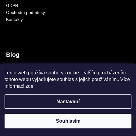
GDPR
a
Obchodní podmínky
j
Kontakty
í
t
?
Blog
SquatCarp samozřejmě máme!
HLEDAT
Tento web používá soubory cookie. Dalším procházením
9.10.2023
tohoto webu vyjadřujete souhlas s jejich používáním.. Více
Amino Pelety CS
informací
zde
.
8.10.2023
Nastavení
Vytvořil Shoptet
Copyright 2026
CARPSEASON
. Všechna práva vyhrazena.
Souhlasím