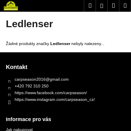
K
Přejít
Hledat
Nákup
M
Přihlášení
na
o
obsah
Zpět
Zpět
košík
š
Ledlenser
í
C
k
o
Žádné produkty značky
Ledlenser
nebyly nalezeny...
p
o
Z
t
á
Kontakt
ř
p
e
a
carpseason2016
@
gmail.com
b
t
+420 792 310 250
u
í
https://www.facebook.com/carpseason/
j
https://www.instagram.com/carpseason_cz/
e
t
Informace pro vás
e
n
Jak nakupovat