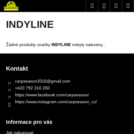
K
Přejít
Hledat
Nákup
M
Přihlášení
na
o
obsah
Zpět
Zpět
košík
š
INDYLINE
í
C
k
o
Žádné produkty značky
INDYLINE
nebyly nalezeny...
p
o
Z
t
á
Kontakt
ř
p
e
a
carpseason2016
@
gmail.com
b
t
+420 792 310 250
u
í
https://www.facebook.com/carpseason/
j
https://www.instagram.com/carpseason_cz/
e
t
Informace pro vás
e
n
Jak nakupovat