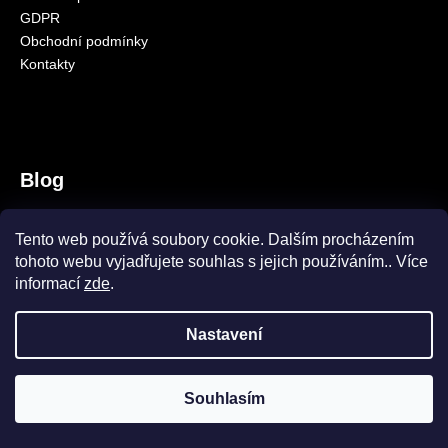
GDPR
a
Obchodní podmínky
j
Kontakty
í
t
?
Blog
SquatCarp samozřejmě máme!
HLEDAT
Tento web používá soubory cookie. Dalším procházením
9.10.2023
tohoto webu vyjadřujete souhlas s jejich používáním.. Více
Amino Pelety CS
informací
zde
.
8.10.2023
Nastavení
Vytvořil Shoptet
Copyright 2026
CARPSEASON
. Všechna práva vyhrazena.
Souhlasím