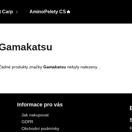
t Carp
AminoPelety CS🔥
Co potřebujete najít?
Gamakatsu
HLEDAT
Žádné produkty značky
Gamakatsu
nebyly nalezeny...
Informace pro vás
Jak nakupovat
GDPR
Obchodní podmínky
9