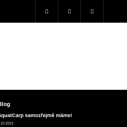
Hledat
Přihlášení
Nákupní
košík
Blog
SquatCarp samozřejmě máme!
.10.2023