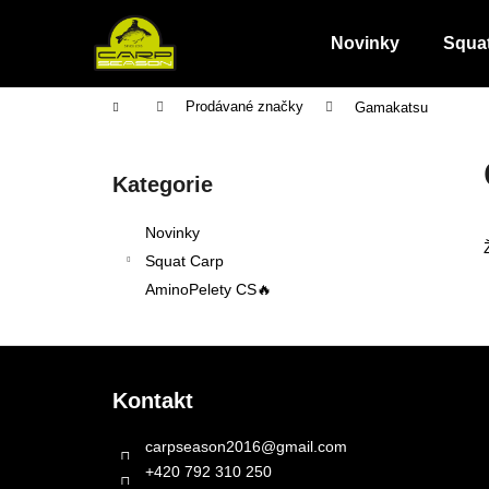
K
Přejít
na
o
Novinky
Squa
obsah
Zpět
Zpět
š
do
do
í
Domů
Prodávané značky
Gamakatsu
obchodu
obchodu
k
P
o
Přeskočit
Kategorie
s
kategorie
t
Novinky
r
Squat Carp
a
AminoPelety CS🔥
n
n
Z
í
á
p
Kontakt
p
a
a
carpseason2016
@
gmail.com
n
t
+420 792 310 250
e