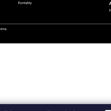
Kontakty
8
zena.