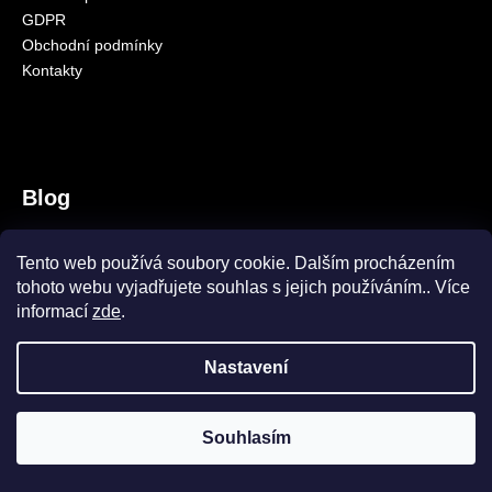
GDPR
a
Obchodní podmínky
j
Kontakty
í
t
?
Blog
SquatCarp samozřejmě máme!
HLEDAT
Tento web používá soubory cookie. Dalším procházením
9.10.2023
tohoto webu vyjadřujete souhlas s jejich používáním.. Více
Amino Pelety CS
informací
zde
.
8.10.2023
Nastavení
Vytvořil Shoptet
Copyright 2026
CARPSEASON
. Všechna práva vyhrazena.
Souhlasím