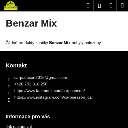
K
Přejít
Hledat
Nákup
M
Přihlášení
na
o
obsah
Zpět
Zpět
košík
š
Benzar Mix
í
C
k
o
Žádné produkty značky
Benzar Mix
nebyly nalezeny...
p
o
Z
t
á
Kontakt
ř
p
e
a
carpseason2016
@
gmail.com
b
t
+420 792 310 250
u
í
https://www.facebook.com/carpseason/
j
https://www.instagram.com/carpseason_cz/
e
t
Informace pro vás
e
n
Jak nakupovat