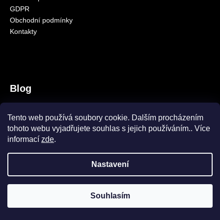
GDPR
a
Obchodní podmínky
j
Kontakty
í
t
?
Blog
SquatCarp samozřejmě máme!
HLEDAT
Tento web používá soubory cookie. Dalším procházením
9.10.2023
tohoto webu vyjadřujete souhlas s jejich používáním.. Více
Amino Pelety CS
informací
zde
.
8.10.2023
Nastavení
Vytvořil Shoptet
Copyright 2026
CARPSEASON
. Všechna práva vyhrazena.
Souhlasím