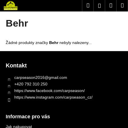
K
Přejít
Hledat
Nákup
M
Přihlášení
na
o
obsah
Zpět
Zpět
košík
š
Behr
í
C
k
o
Žádné produkty značky
Behr
nebyly nalezeny...
p
o
Z
t
á
Kontakt
ř
p
e
a
carpseason2016
@
gmail.com
b
t
+420 792 310 250
u
í
https://www.facebook.com/carpseason/
j
https://www.instagram.com/carpseason_cz/
e
t
Informace pro vás
e
n
Jak nakupovat