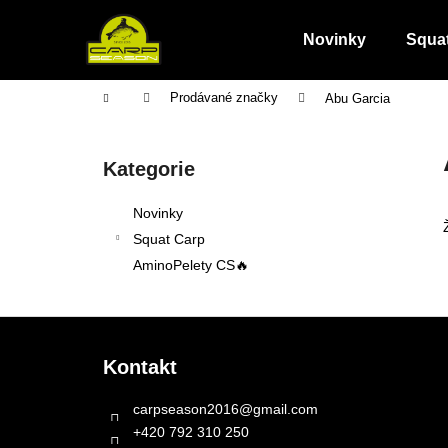
K
Přejít
na
o
Novinky
Squa
obsah
Zpět
Zpět
š
do
do
í
Domů
Prodávané značky
Abu Garcia
obchodu
obchodu
k
P
o
Přeskočit
Kategorie
s
kategorie
t
Novinky
r
Squat Carp
a
AminoPelety CS🔥
n
n
Z
í
á
p
Kontakt
p
a
a
carpseason2016
@
gmail.com
n
t
+420 792 310 250
e