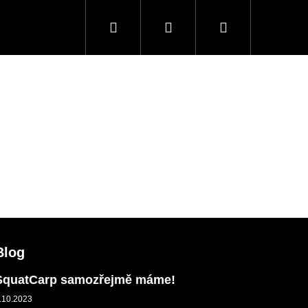
Hledat
Přihlášení
Nákupní
košík
Blog
SquatCarp samozřejmě máme!
.10.2023