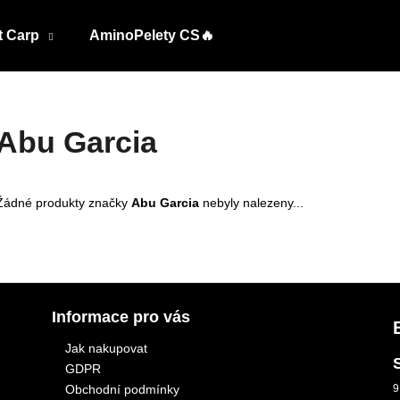
t Carp
AminoPelety CS🔥
Co potřebujete najít?
Abu Garcia
HLEDAT
Žádné produkty značky
Abu Garcia
nebyly nalezeny...
Informace pro vás
Jak nakupovat
GDPR
Obchodní podmínky
9