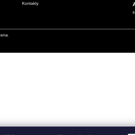
Kontakty
8
zena.