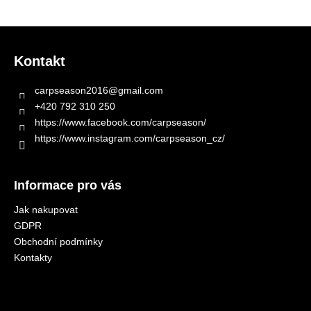
a
Z
j
á
í
Kontakt
p
t
a
?
carpseason2016
@
gmail.com
t
+420 792 310 250
í
https://www.facebook.com/carpseason/
https://www.instagram.com/carpseason_cz/
HLEDAT
Informace pro vás
Jak nakupovat
GDPR
Obchodní podmínky
Kontakty