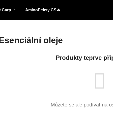
t Carp
AminoPelety CS🔥
Co potřebujete najít?
Esenciální oleje
HLEDAT
Produkty teprve při
Můžete se ale podívat na os