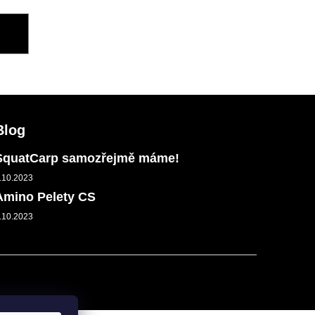
DU
Blog
SquatCarp samozřejmě máme!
.10.2023
Amino Pelety CS
.10.2023
Vytvořil Shoptet