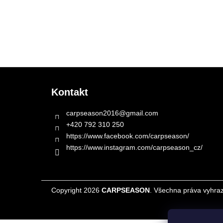
l
Z
á
Kontakt
p
a
carpseason2016
@
gmail.com
t
+420 792 310 250
í
https://www.facebook.com/carpseason/
https://www.instagram.com/carpseason_cz/
Copyright 2026
CARPSEASON
. Všechna práva vyhra