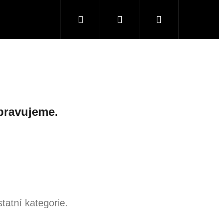
Hledat
Přihlášení
Nákupní
košík
pravujeme.
tatní kategorie.